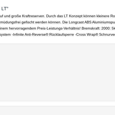
 LT"
uf und große Kraftreserven. Durch das LT Konzept können kleinere Rol
 ermüdungsfrei gefischt werden können. Die Longcast ABS Aluminiumsp
nem hervorragendem Preis-Leistungs-Verhältnis! Bremskraft: 2000: 5k
em -Infinite Anti-Reverse® Rücklaufsperre -Cross Wrap® Schnurver