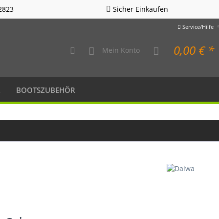
2823
Sicher Einkaufen
Service/Hilfe
0,00 € *
Mein Konto
R
BOOTSZUBEHÖR