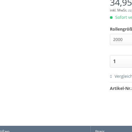
34,95
inkl. MwSt.
zz
Sofort ve
Rollengröß
Vergleic
Artikel-Nr.
rößen
Preis