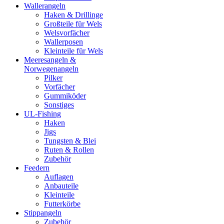
Wallerangeln
Haken & Drillinge
Großteile für Wels
Welsvorfächer
Wallerposen
Kleinteile für Wels
Meeresangeln &
Norwegenangeln
Pilker
Vorfächer
Gummiköder
Sonstiges
UL-Fishing
Haken
Jigs
Tungsten & Blei
Ruten & Rollen
Zubehör
Feedern
Auflagen
Anbauteile
Kleinteile
Futterkörbe
Stippangeln
Zubehör