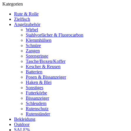
Kategorien
Rute & Rolle
Zielfisch
Angelzubehör
Wirbel
Stahlvorfächer & Fluorocarbon
Klemmhülsen
Schnüre
Zangen
Sprengringe
Tasche/Boxen/Koffer
Kescher & Reusen
Batterien
Posen & Bissanzeiger
Haken & Blei
Sonstiges
Futterkörbe
Bissanzeiger
Schleudern
Rutenschutz
Rutenständer
Bekleidung
Outdoor
SALE%