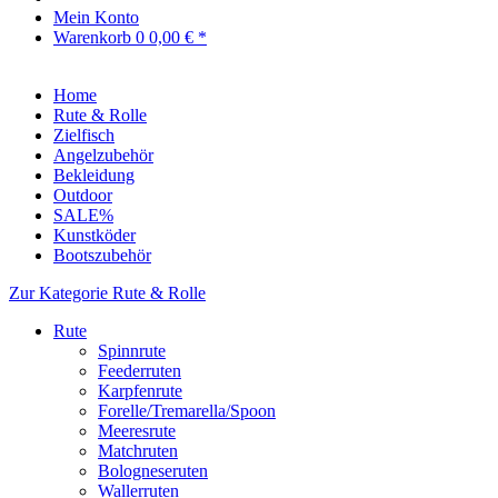
Mein Konto
Warenkorb
0
0,00 € *
Home
Rute & Rolle
Zielfisch
Angelzubehör
Bekleidung
Outdoor
SALE%
Kunstköder
Bootszubehör
Zur Kategorie Rute & Rolle
Rute
Spinnrute
Feederruten
Karpfenrute
Forelle/Tremarella/Spoon
Meeresrute
Matchruten
Bologneseruten
Wallerruten