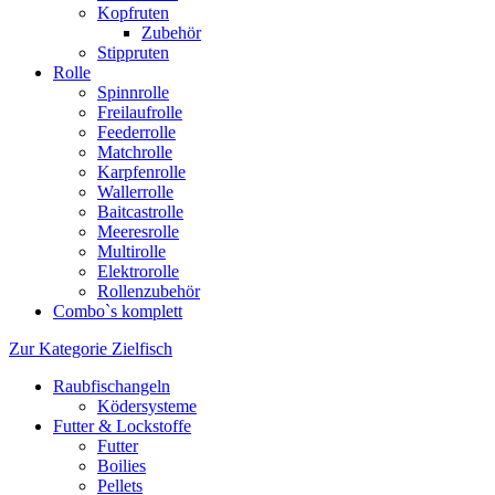
Kopfruten
Zubehör
Stippruten
Rolle
Spinnrolle
Freilaufrolle
Feederrolle
Matchrolle
Karpfenrolle
Wallerrolle
Baitcastrolle
Meeresrolle
Multirolle
Elektrorolle
Rollenzubehör
Combo`s komplett
Zur Kategorie Zielfisch
Raubfischangeln
Ködersysteme
Futter & Lockstoffe
Futter
Boilies
Pellets