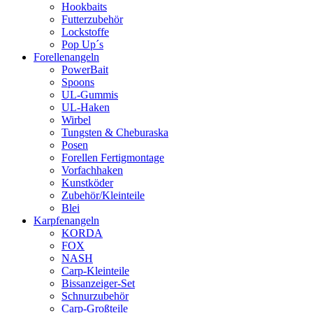
Hookbaits
Futterzubehör
Lockstoffe
Pop Up´s
Forellenangeln
PowerBait
Spoons
UL-Gummis
UL-Haken
Wirbel
Tungsten & Cheburaska
Posen
Forellen Fertigmontage
Vorfachhaken
Kunstköder
Zubehör/Kleinteile
Blei
Karpfenangeln
KORDA
FOX
NASH
Carp-Kleinteile
Bissanzeiger-Set
Schnurzubehör
Carp-Großteile