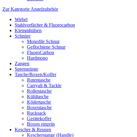
Zur Kategorie Angelzubehör
Wirbel
Stahlvorfächer & Fluorocarbon
Klemmhülsen
Schnüre
Monofile Schnur
Geflochtene Schnur
FluoroCarbon
Hardmono
Zangen
Sprengringe
Tasche/Boxen/Koffer
Rutentasche
Carryall & Tackle
Rollentasche
Kühltasche
Ködertasche
Boxentasche
Rucksack
Gerätekoffer
Boxen einzeln
Kescher & Reusen
Kescherstange (Handle)