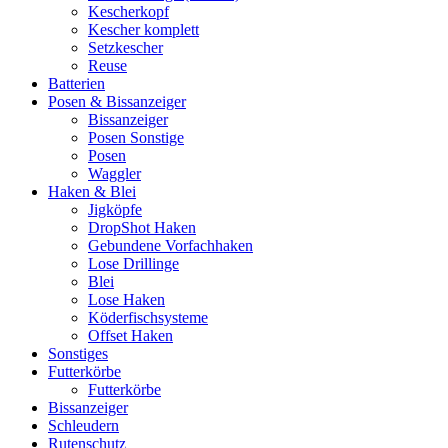
Kescherkopf
Kescher komplett
Setzkescher
Reuse
Batterien
Posen & Bissanzeiger
Bissanzeiger
Posen Sonstige
Posen
Waggler
Haken & Blei
Jigköpfe
DropShot Haken
Gebundene Vorfachhaken
Lose Drillinge
Blei
Lose Haken
Köderfischsysteme
Offset Haken
Sonstiges
Futterkörbe
Futterkörbe
Bissanzeiger
Schleudern
Rutenschutz